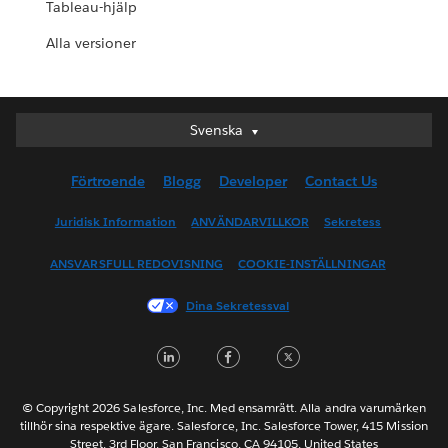
Tableau-hjälp
Alla versioner
Svenska
Svenska
Deutsch
Förtroende
Blogg
Developer
Contact Us
English (UK)
English (US)
Juridisk Information
ANVÄNDARVILLKOR
Sekretess
Español
ANSVARSFULL REDOVISNING
COOKIE-INSTÄLLNINGAR
Français (Canada)
Français (France)
Dina Sekretessval
Italiano
LinkedIn
Facebook
Twitter
日本語
한국어
Nederlands
© Copyright 2026 Salesforce, Inc. Med ensamrätt. Alla andra varumärken
tillhör sina respektive ägare. Salesforce, Inc. Salesforce Tower, 415 Mission
Português
Street, 3rd Floor, San Francisco, CA 94105, United States