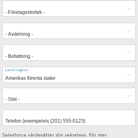
Adress
Land/region
Salesforce värdesätter din sekretess. För mer