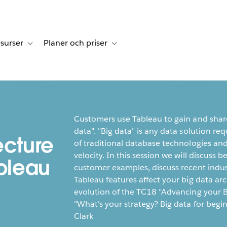
surser
Planer och priser
undberättelser
sub-navigation for Lösningar
Toggle sub-navigation for Resurser
Toggle sub-navigation for Planer och p
Customers use Tableau to gain and share 
data". "Big data" is any data solution re
ecture
of traditional database technologies and 
velocity. In this session we will discuss 
ableau
customer examples, discuss recent indu
Tableau features affect your big data arc
evolution of the TC18 "Advancing your B
"What's your strategy? Big data for begin
Clark