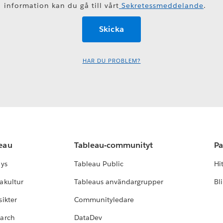
information kan du gå till vårt
Sekretessmeddelande
.
HAR DU PROBLEM?
leau
Tableau-communityt
Pa
lys
Tableau Public
Hi
akultur
Tableaus användargrupper
Bl
ikter
Communityledare
earch
DataDev