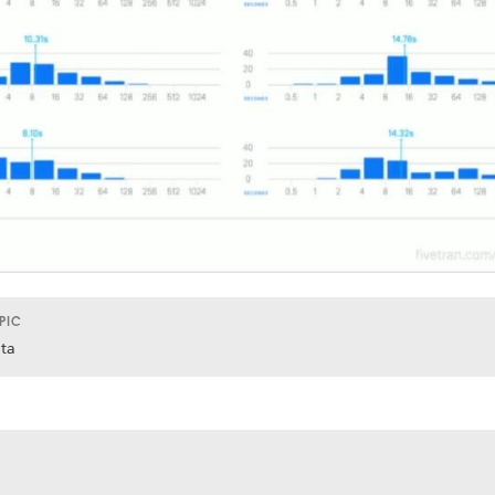
PIC
ta