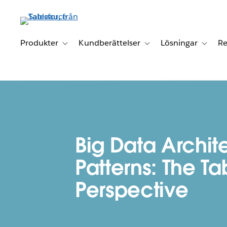
Gå
vidare
till
huvudinnehållet
Produkter
Kundberättelser
Lösningar
Re
Toggle sub-navigation for Produkter
Toggle sub-navigation for K
Toggle 
Big Data Archit
Patterns: The T
Perspective