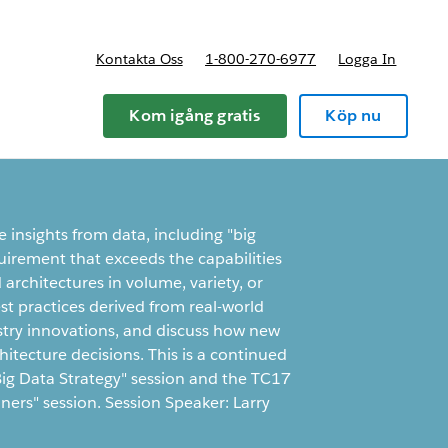
Kontakta Oss
1-800-270-6977
Logga In
riser
Kom igång gratis
Köp nu
insights from data, including "big
quirement that exceeds the capabilities
architectures in volume, variety, or
best practices derived from real-world
stry innovations, and discuss how new
hitecture decisions. This is a continued
ig Data Strategy" session and the TC17
ners" session. Session Speaker: Larry