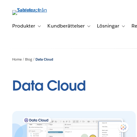
Gå
vidare
till
huvudinnehållet
Produkter
Kundberättelser
Lösningar
Re
Toggle sub-navigation for Produkter
Toggle sub-navigation for K
Toggle 
Home
Blog
Data Cloud
Data Cloud