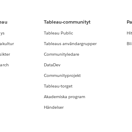
leau
Tableau-communityt
Pa
lys
Tableau Public
Hi
akultur
Tableaus användargrupper
Bl
ikter
Communityledare
earch
DataDev
Communityprojekt
Tableau-torget
Akademiska program
Händelser