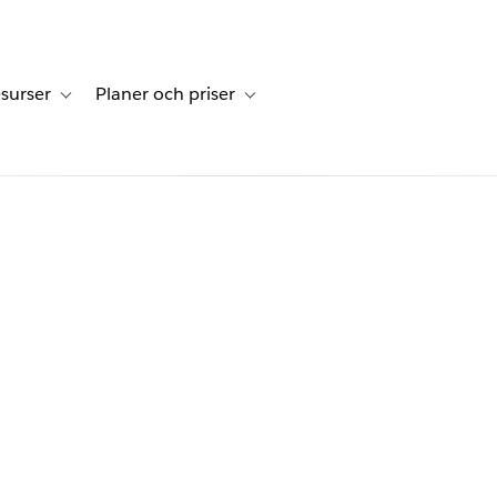
surser
Planer och priser
undberättelser
sub-navigation for Lösningar
Toggle sub-navigation for Resurser
Toggle sub-navigation for Planer och p