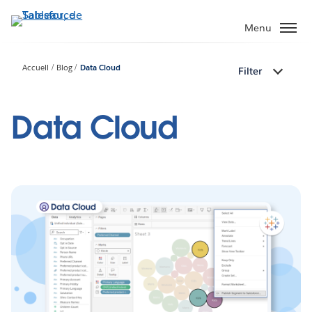
Aller
au
Menu
contenu
principal
Accueil
Blog
Data Cloud
Filter
Data Cloud