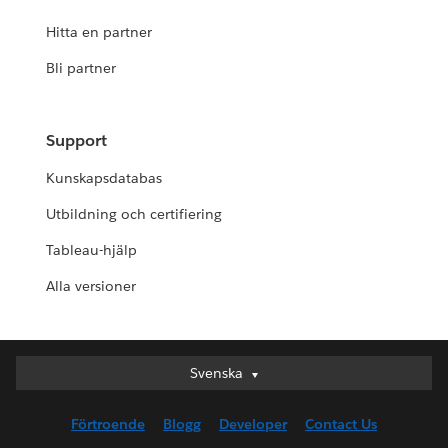
Hitta en partner
Bli partner
Support
Kunskapsdatabas
Utbildning och certifiering
Tableau-hjälp
Alla versioner
Svenska
Svenska
Deutsch
Förtroende
Blogg
Developer
Contact Us
English (UK)