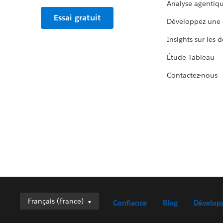
Analyse agentiq
Essai gratuit
Développez une 
Insights sur les 
Étude Tableau
Contactez-nous
Français (France)
Français (France)
Confiance
Blog
Dévelop
Deutsch