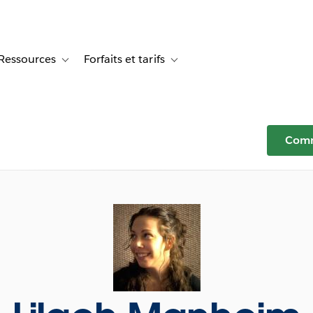
Ressources
Forfaits et tarifs
or Témoignages clients
e sub-navigation for Solutions
Toggle sub-navigation for Ressources
Toggle sub-navigation for Forfaits e
Comm