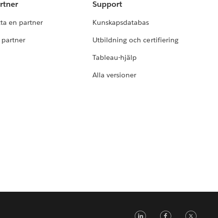
rtner
Support
tta en partner
Kunskapsdatabas
i partner
Utbildning och certifiering
Tableau-hjälp
Alla versioner
LinkedIn
Faceb
Tw