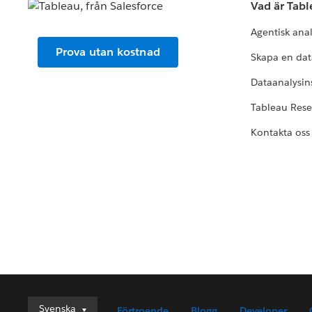
Vad är Tab
Agentisk ana
Prova utan kostnad
Skapa en dat
Dataanalysins
Tableau Res
Kontakta oss
Svenska
Svenska
Förtroende
Blogg
Developer