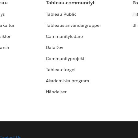
leau
Tableau-communityt
Pa
lys
Tableau Public
Hi
akultur
Tableaus användargrupper
Bl
ikter
Communityledare
earch
DataDev
Communityprojekt
Tableau-torget
Akademiska program
Händelser
Contact Us