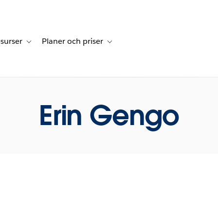
surser
Planer och priser
undberättelser
sub-navigation for Lösningar
Toggle sub-navigation for Resurser
Toggle sub-navigation for Planer och p
Erin Gengo