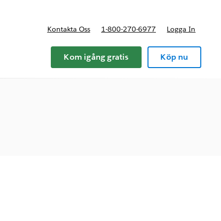
Kontakta Oss
1-800-270-6977
Logga In
riser
Kom igång gratis
Köp nu