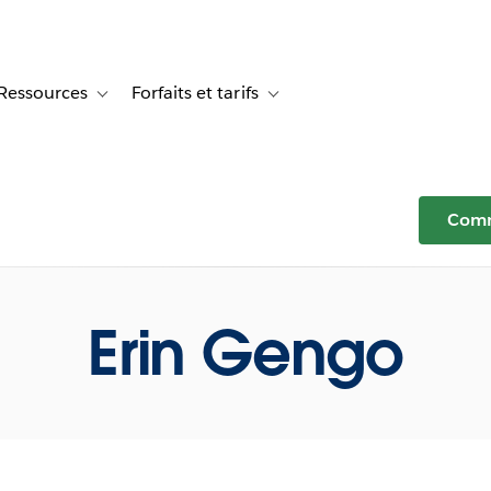
Ressources
Forfaits et tarifs
or Témoignages clients
e sub-navigation for Solutions
Toggle sub-navigation for Ressources
Toggle sub-navigation for Forfaits e
Comm
Erin Gengo