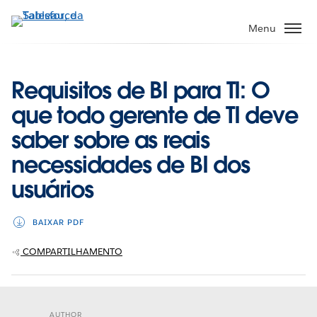
Pular
para
Menu
o
conteúdo
principal
Requisitos de BI para TI: O
que todo gerente de TI deve
saber sobre as reais
necessidades de BI dos
usuários
BAIXAR PDF
COMPARTILHAMENTO
AUTHOR