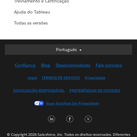
Treinamento e Certificação
Ajuda do Tableau
Todas as versões
Português
Português
Deutsch
Confiança
Blog
Desenvolvedores
Fale conosco
English (UK)
English (US)
Legal
TERMOS DE SERVIÇO
Privacidade
Español
DIVULGAÇÃO RESPONSÁVEL
PREFERÊNCIAS DE COOKIES
Français (Canada)
Français (France)
Suas Escolhas De Privacidade
Italiano
LinkedIn
Facebook
Twitter
日本語
한국어
Nederlands
© Copyright 2026 Salesforce, Inc. Todos os direitos reservados. Diferentes