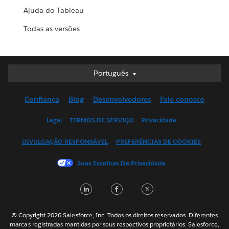
Ajuda do Tableau
Todas as versões
Português
Português
Deutsch
Confiança
Blog
Desenvolvedores
Fale conosco
English (UK)
English (US)
Legal
TERMOS DE SERVIÇO
Privacidade
Español
DIVULGAÇÃO RESPONSÁVEL
PREFERÊNCIAS DE COOKIES
Français (Canada)
Français (France)
Suas Escolhas De Privacidade
Italiano
L
F
T
日本語
i
a
w
한국어
n
c
i
Nederlands
© Copyright 2026 Salesforce, Inc. Todos os direitos reservados. Diferentes
marcas registradas mantidas por seus respectivos proprietários. Salesforce,