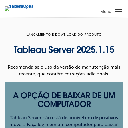
Pular
para
Menu
o
conteúdo
principal
LANÇAMENTO E DOWNLOAD DO PRODUTO
Tableau Server 2025.1.15
Recomenda-se o uso da versão de manutenção mais
recente, que contém correções adicionais.
A OPÇÃO DE BAIXAR DE UM
COMPUTADOR
Tableau Server não está disponível em dispositivos
móveis. Faça login em um computador para baixar.