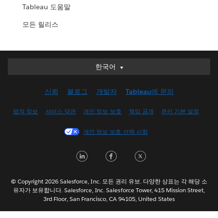
Tableau 도움말
모든 릴리스
한국어
한국어
Deutsch
신뢰
블로그
개발자
Tableau에 문의
English (UK)
English (US)
법적 정보
서비스 약관
개인 정보 보호
책임 공개
쿠키 기본 설정
Español
개인 정보 보호 선택 사항
Français (Canada)
Français (France)
L
F
T
Italiano
i
a
w
日本語
n
c
i
© Copyright 2026 Salesforce, Inc. 모든 권리 유보. 다양한 상표는 각 해당 소
Nederlands
유자가 보유합니다. Salesforce, Inc. Salesforce Tower, 415 Mission Street,
k
e
t
3rd Floor, San Francisco, CA 94105, United States
Português
e
b
t
Svenska