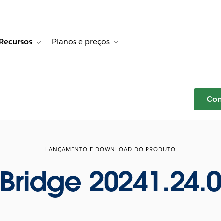
Recursos
Planos e preços
r Histórias de clientes
e sub-navigation for Soluções
Toggle sub-navigation for Recursos
Toggle sub-navigation for Planos e p
Com
LANÇAMENTO E DOWNLOAD DO PRODUTO
Bridge 20241.24.