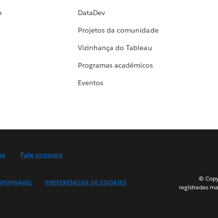
h
DataDev
Projetos da comunidade
Vizinhança do Tableau
Programas acadêmicos
Eventos
es
Fale conosco
© Copyr
SPONSÁVEL
PREFERÊNCIAS DE COOKIES
registradas ma