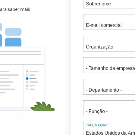
ara saber mais
Endereço
País/Região