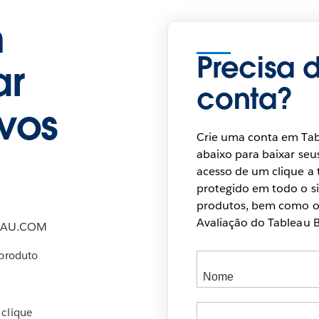
n
Precisa 
ar
conta?
ivos
Crie uma conta em Ta
abaixo para baixar seu
acesso de um clique a
protegido em todo o si
produtos, bem como of
Avaliação do Tableau B
EAU.COM
 produto
 clique