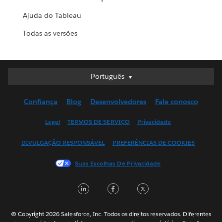
Ajuda do Tableau
Todas as versões
Português
Português
Deutsch
Confiança
Blog
Desenvolvedores
Fale conosco
English (UK)
English (US)
Legal
TERMOS DE SERVIÇO
Privacidade
Español
DIVULGAÇÃO RESPONSÁVEL
PREFERÊNCIAS DE COOKIES
Français (Canada)
Français (France)
Suas Escolhas De Privacidade
Italiano
LinkedIn
Facebook
Twitter
日本語
한국어
Nederlands
© Copyright 2026 Salesforce, Inc. Todos os direitos reservados. Diferentes