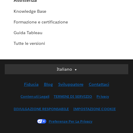
Assistenza
Knowledge Base
Formazione e certificazione
Guida Tableau
Tutte le versioni
Italiano
Italiano
Deutsch
Fiducia
Blog
Sviluppatore
Contattaci
English (UK)
English (US)
Contenuti Legali
TERMINI DI SERVIZIO
Privacy
Español
DIVULGAZIONE RESPONSABILE
IMPOSTAZIONI COOKIE
Français (Canada)
Français (France)
Preferenze Per La Privacy
日本語