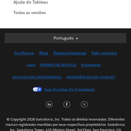
Ajuda do Tableau
Todas as versões
Português
Português
Deutsch
Confiança
Blog
Desenvolvedores
Fale conosco
English (UK)
English (US)
Legal
TERMOS DE SERVIÇO
Privacidade
Español
DIVULGAÇÃO RESPONSÁVEL
PREFERÊNCIAS DE COOKIES
Français (Canada)
Français (France)
Suas Escolhas De Privacidade
Italiano
LinkedIn
Facebook
Twitter
日本語
한국어
Nederlands
© Copyright 2026 Salesforce, Inc. Todos os direitos reservados. Diferentes
marcas registradas mantidas por seus respectivos proprietários. Salesforce,
Svenska
Inc. Salesforce Tower, 415 Mission Street, 3rd Floor, San Francisco, CA