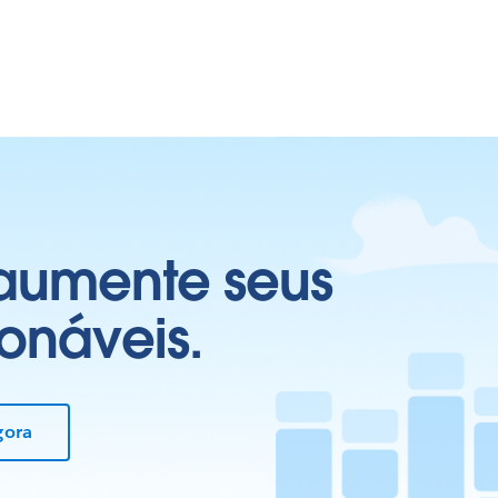
 aumente seus
onáveis.
gora