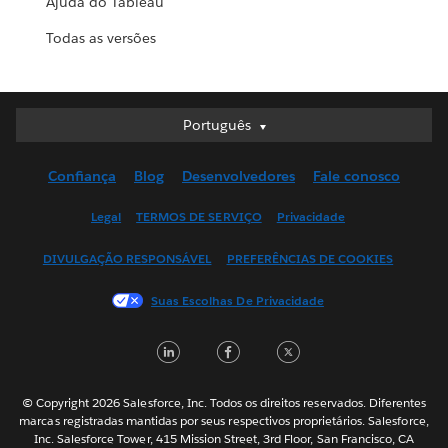
Ajuda do Tableau
Todas as versões
Português
Português
Deutsch
Confiança
Blog
Desenvolvedores
Fale conosco
English (UK)
English (US)
Legal
TERMOS DE SERVIÇO
Privacidade
Español
DIVULGAÇÃO RESPONSÁVEL
PREFERÊNCIAS DE COOKIES
Français (Canada)
Français (France)
Suas Escolhas De Privacidade
Italiano
LinkedIn
Facebook
Twitter
日本語
한국어
Nederlands
© Copyright 2026 Salesforce, Inc. Todos os direitos reservados. Diferentes
marcas registradas mantidas por seus respectivos proprietários. Salesforce,
Svenska
Inc. Salesforce Tower, 415 Mission Street, 3rd Floor, San Francisco, CA