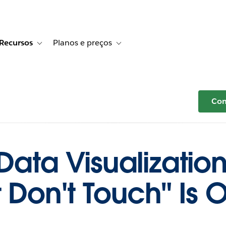
Recursos
Planos e preços
r Histórias de clientes
e sub-navigation for Soluções
Toggle sub-navigation for Recursos
Toggle sub-navigation for Planos e p
Com
 Data Visualizatio
t Don't Touch" Is 