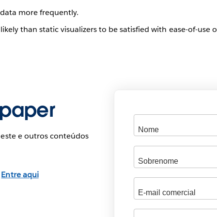
 data more frequently.
ely than static visualizers to be satisfied with ease-of-use of
epaper
 este e outros conteúdos
?
Entre aqui