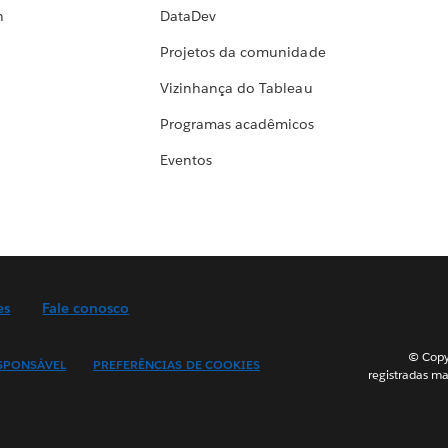
h
DataDev
Projetos da comunidade
Vizinhança do Tableau
Programas acadêmicos
Eventos
es
Fale conosco
© Copyr
SPONSÁVEL
PREFERÊNCIAS DE COOKIES
registradas ma