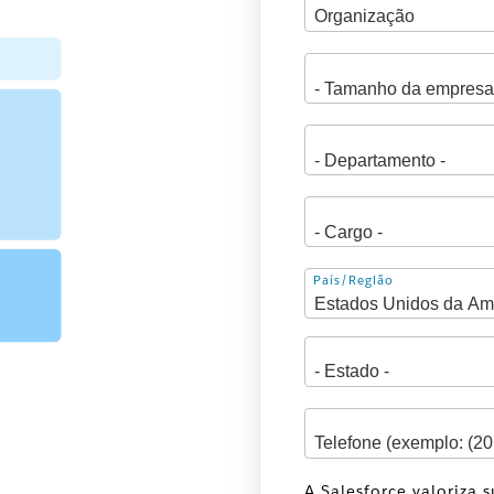
Endereço
País/Região
A Salesforce valoriza 