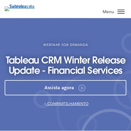
Pular
para
Menu
o
conteúdo
principal
WEBINAR SOB DEMANDA
Tableau CRM Winter Release
Update - Financial Services
Assista agora
COMPARTILHAMENTO