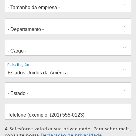
Endereço
País/Região
A Salesforce valoriza sua privacidade. Para saber mais,
consulte nossa
Declaração de privacidade
.