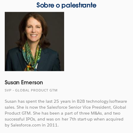
Sobre o palestrante
Susan Emerson
SVP - GLOBAL PRODUCT GTM
Susan has spent the last 25 years in B2B technology/software
sales. She is now the Salesforce Senior Vice President, Global
Product GTM. She has been a part of three M&As, and two
successful IPOs, and was on her 7th start-up when acquired
by Salesforce.com in 2011.