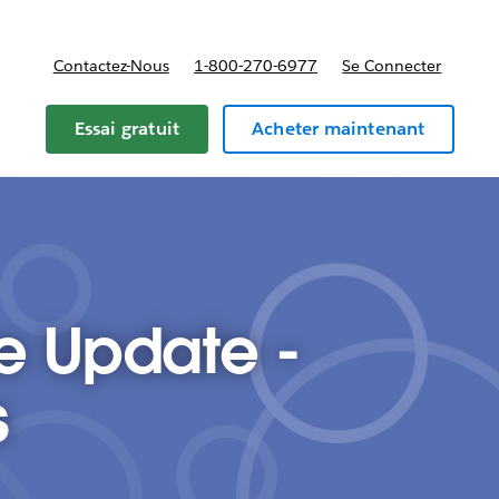
Contactez-Nous
1-800-270-6977
Se Connecter
Essai gratuit
Acheter maintenant
e Update -
s