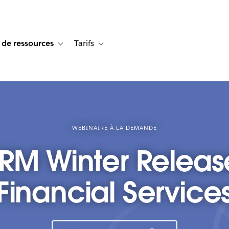
 de ressources
Tarifs
s de cas
vigation for Solutions
Toggle sub-navigation for Centre de ressources
Toggle sub-navigation for Tarifs
WEBINAIRE À LA DEMANDE
RM Winter Releas
Financial Service