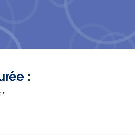
urée :
min