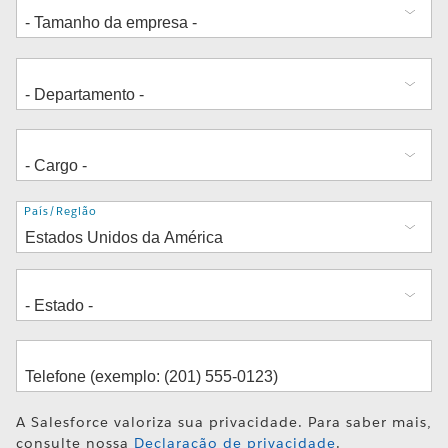
Endereço
País/Região
A Salesforce valoriza sua privacidade. Para saber mais,
consulte nossa
Declaração de privacidade
.