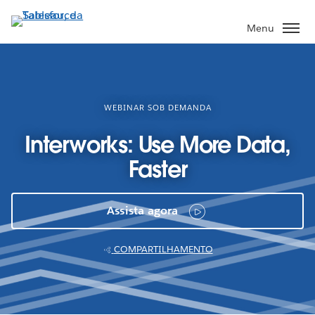
Pular
para
Menu
o
conteúdo
principal
WEBINAR SOB DEMANDA
Interworks: Use More Data,
Faster
Assista agora
COMPARTILHAMENTO