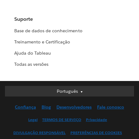
Suporte
Base de dados de conhecimento
Treinamento e Certificação
Ajuda do Tableau
Todas as versões
Português
Português
Deutsch
Confiança
Blog
Desenvolvedores
Fale conosco
English (UK)
English (US)
Legal
TERMOS DE SERVIÇO
Privacidade
Español
DIVULGAÇÃO RESPONSÁVEL
PREFERÊNCIAS DE COOKIES
Français (Canada)