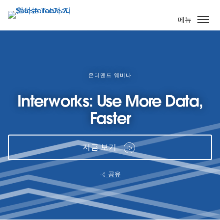
주
요
메뉴
콘
텐
츠
로
건
온디맨드 웨비나
너
Interworks: Use More Data,
뛰
기
Faster
지금 보기
공유