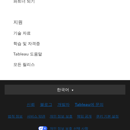
파트너 되기
지원
기술 자료
학습 및 자격증
Tableau 도움말
모든 릴리스
한국어
한국어
Deutsch
신뢰
블로그
개발자
Tableau에 문의
English (UK)
English (US)
법적 정보
서비스 약관
개인 정보 보호
책임 공개
쿠키 기본 설정
Español
개인 정보 보호 선택 사항
Français (Canada)