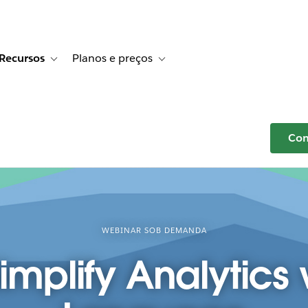
Recursos
Planos e preços
r Histórias de clientes
e sub-navigation for Soluções
Toggle sub-navigation for Recursos
Toggle sub-navigation for Planos e p
Com
WEBINAR SOB DEMANDA
implify Analytics 