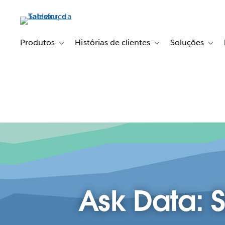
Pular
para
o
conteúdo
Produtos
Histórias de clientes
Soluções
Toggle sub-navigation for Produtos
Toggle sub-navigation fo
Toggl
principal
Ask Data: S