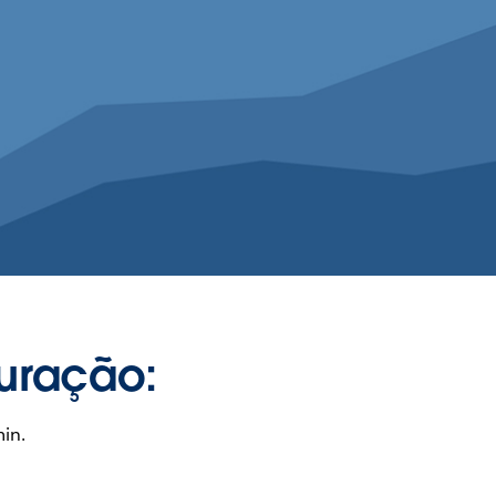
uração:
in.