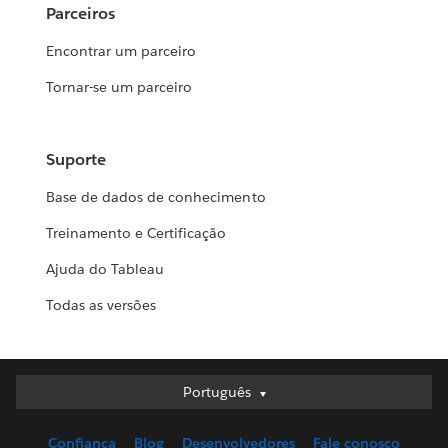
Parceiros
Encontrar um parceiro
Tornar-se um parceiro
Suporte
Base de dados de conhecimento
Treinamento e Certificação
Ajuda do Tableau
Todas as versões
Português
Português
Deutsch
Confiança
Blog
Desenvolvedores
Fale conosco
English (UK)