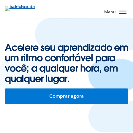
Pular
para
Menu
o
conteúdo
principal
Acelere seu aprendizado em
um ritmo confortável para
você; a qualquer hora, em
qualquer lugar.
Comprar agora