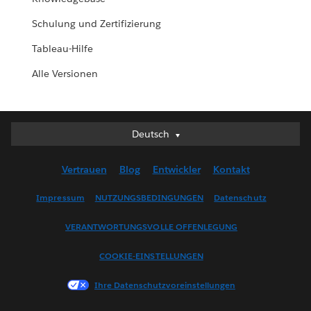
Schulung und Zertifizierung
Tableau-Hilfe
Alle Versionen
Deutsch
Deutsch
English (UK)
Vertrauen
Blog
Entwickler
Kontakt
English (US)
Español
Impressum
NUTZUNGSBEDINGUNGEN
Datenschutz
Français (Canada)
VERANTWORTUNGSVOLLE OFFENLEGUNG
Français (France)
Italiano
COOKIE-EINSTELLUNGEN
日本語
Ihre Datenschutzvoreinstellungen
한국어
Nederlands