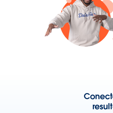
Conecte
resu