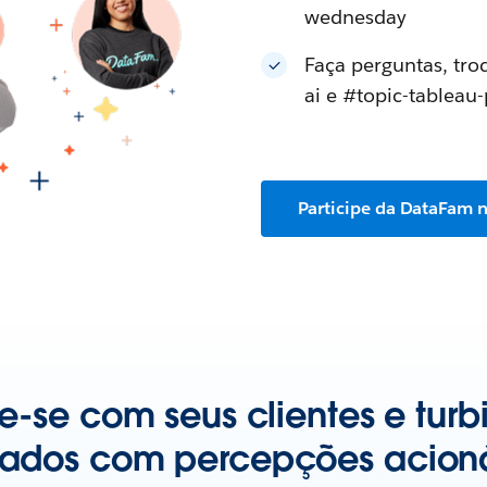
wednesday
Faça perguntas, tro
ai e #topic-tableau
Participe da DataFam n
-se com seus clientes e turb
ltados com percepções acioná