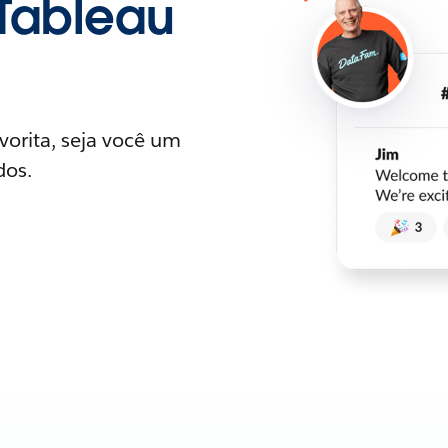
Tableau
orita, seja você um
dos.