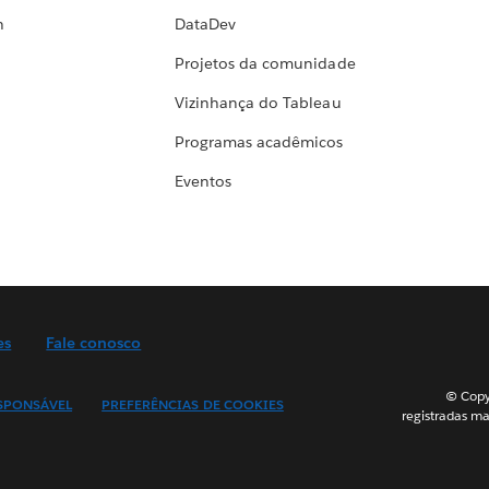
h
DataDev
Projetos da comunidade
Vizinhança do Tableau
Programas acadêmicos
Eventos
es
Fale conosco
© Copyr
SPONSÁVEL
PREFERÊNCIAS DE COOKIES
registradas ma