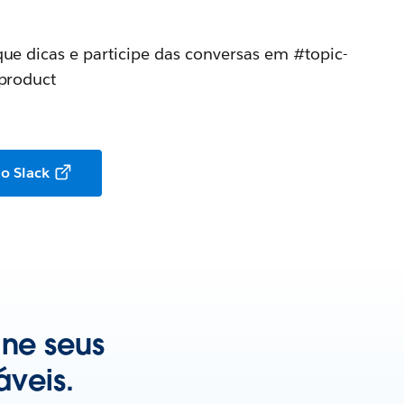
que dicas e participe das conversas em #topic-
-product
o Slack
ine seus
veis.