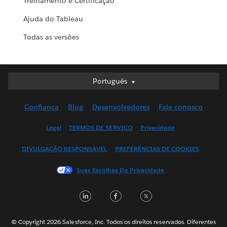
Treinamento e Certificação
Ajuda do Tableau
Todas as versões
Português
Português
Deutsch
Confiança
Blog
Desenvolvedores
Fale conosco
English (UK)
English (US)
Legal
TERMOS DE SERVIÇO
Privacidade
Español
DIVULGAÇÃO RESPONSÁVEL
PREFERÊNCIAS DE COOKIES
Français (Canada)
Français (France)
Suas Escolhas De Privacidade
Italiano
LinkedIn
Facebook
Twitter
日本語
한국어
Nederlands
© Copyright 2026 Salesforce, Inc. Todos os direitos reservados. Diferentes