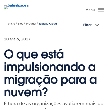
Pular
para
Menu
o
conteúdo
Início
Blog
Product
Tableau Cloud
Filter
principal
10 Maio, 2017
O que está
impulsionando a
migração para a
nuvem?
É hora de as organizações avaliarem mais do