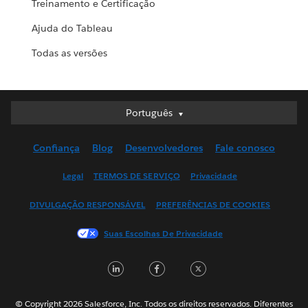
Treinamento e Certificação
Ajuda do Tableau
Todas as versões
Português
Português
Deutsch
Confiança
Blog
Desenvolvedores
Fale conosco
English (UK)
English (US)
Legal
TERMOS DE SERVIÇO
Privacidade
Español
DIVULGAÇÃO RESPONSÁVEL
PREFERÊNCIAS DE COOKIES
Français (Canada)
Français (France)
Suas Escolhas De Privacidade
Italiano
LinkedIn
Facebook
Twitter
日本語
한국어
Nederlands
© Copyright 2026 Salesforce, Inc. Todos os direitos reservados. Diferentes