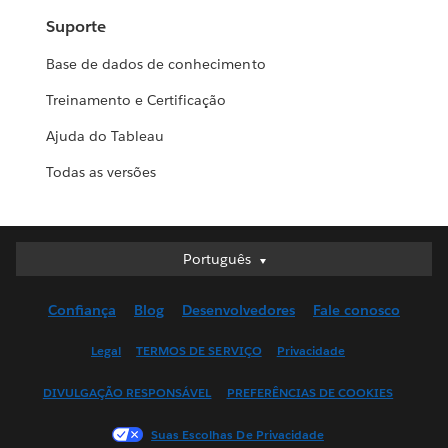
Suporte
Base de dados de conhecimento
Treinamento e Certificação
Ajuda do Tableau
Todas as versões
Português
Português
Deutsch
Confiança
Blog
Desenvolvedores
Fale conosco
English (UK)
English (US)
Legal
TERMOS DE SERVIÇO
Privacidade
Español
DIVULGAÇÃO RESPONSÁVEL
PREFERÊNCIAS DE COOKIES
Français (Canada)
Français (France)
Suas Escolhas De Privacidade