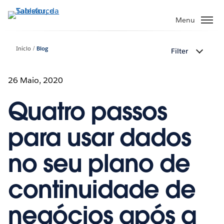
Pular
para
Menu
o
conteúdo
Início
Blog
Filter
principal
26 Maio, 2020
Quatro passos
para usar dados
no seu plano de
continuidade de
negócios após a