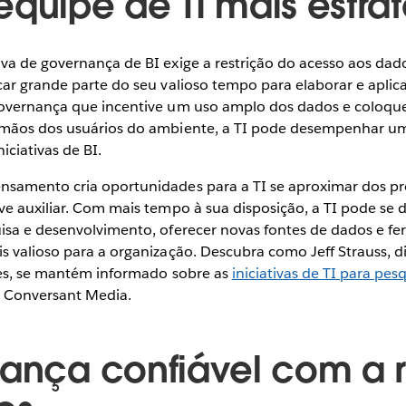
equipe de TI mais estra
a de governança de BI exige a restrição do acesso aos dados
ar grande parte do seu valioso tempo para elaborar e aplica
overnança que incentive um uso amplo dos dados e coloque
 mãos dos usuários do ambiente, a TI pode desempenhar u
iciativas de BI.
samento cria oportunidades para a TI se aproximar dos p
e auxiliar. Com mais tempo à sua disposição, a TI pode se d
isa e desenvolvimento, oferecer novas fontes de dados e fe
 valioso para a organização. Descubra como Jeff Strauss, d
ises, se mantém informado sobre as
iniciativas de TI para pes
 Conversant Media.
rança confiável com a