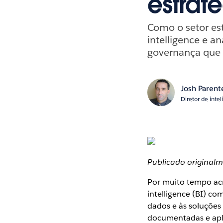
estrat
Como o setor es
intelligence e a
governança que 
Josh Parent
Diretor de int
Publicado original
Por muito tempo acr
intelligence (BI) co
dados e às soluções 
documentadas e apli