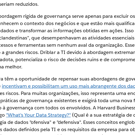
seriam reduzidos.
abordagem rígida de governança serve apenas para excluir os
onhecem o contexto dos negócios e que estão mais qualifica
dados e transformar as informações obtidas em ações. Iss
 clandestinas”, que desempenhavam as atividades essencia
cessos e ferramentas sem nenhum aval da organização. Es
 a grandes riscos. Driblar a TI devido à abordagem extremam
adota, potencializa o risco de decisões ruins e de comprom
ma melhor.
ora têm a oportunidade de repensar suas abordagens de gov
e
incentivam e possibilitam um uso mais abrangente dos da
s riscos. Para muitas organizações, isso representa uma 
s práticas de governança existentes e exigirá toda uma nova
ão à governança com todos os envolvidos. A Harvard Busines
igo
"What's Your Data Strategy?"
(Qual é a sua estratégia de 
gia de dados "ofensiva" e "defensiva". Esses conceitos englo
 dados definidos pela TI e os requisitos da empresa para ob