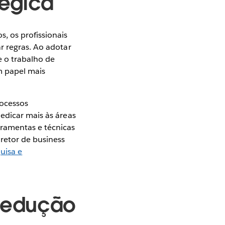
tégica
, os profissionais
r regras. Ao adotar
 o trabalho de
m papel mais
rocessos
edicar mais às áreas
rramentas e técnicas
iretor de business
quisa e
 redução