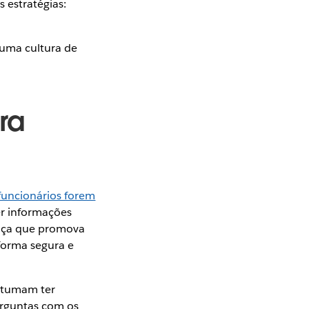
 estratégias:
 uma cultura de
ra
funcionários forem
er informações
ança que promova
forma segura e
stumam ter
erguntas com os