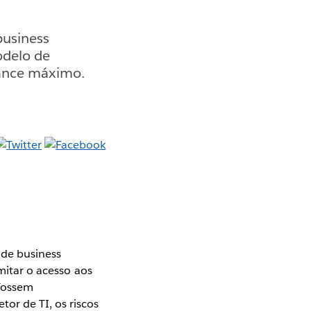
business
odelo de
cance máximo.
 de business
imitar o acesso aos
 fossem
or de TI, os riscos