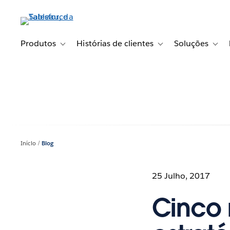
Pular
para
o
conteúdo
Produtos
Histórias de clientes
Soluções
Toggle sub-navigation for Produtos
Toggle sub-navigation fo
Toggl
principal
Início
Blog
25 Julho, 2017
Cinco 