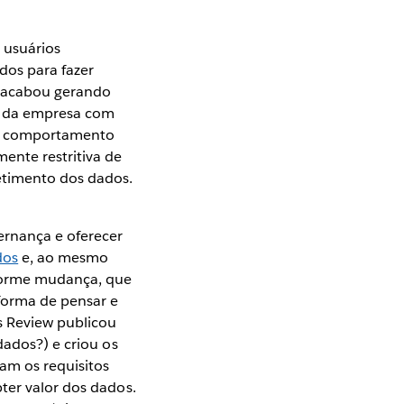
 usuários
dos para fazer
o acabou gerando
is da empresa com
se comportamento
ente restritiva de
etimento dos dados.
ernança e oferecer
dos
e, ao mesmo
enorme mudança, que
 forma de pensar e
s Review publicou
dados?) e criou os
bam os requisitos
ter valor dos dados.