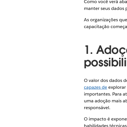
Como você verá abai
manter seus dados p
As organizações que
capacitação começarã
1. Adoç
possibi
O valor dos dados 
capazes de
explorar 
importantes. Para a
uma adoção mais abr
responsável.
O impacto é expone
habilidades técnica