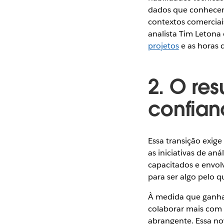
dados que conhecem,
contextos comerciai
analista Tim Letona
projetos
e as horas d
2. O re
confia
Essa transição exig
as iniciativas de an
capacitados e envol
para ser algo pelo 
À medida que ganham
colaborar mais com 
abrangente. Essa no