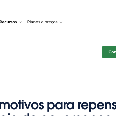
Recursos
Planos e preços
r Histórias de clientes
e sub-navigation for Soluções
Toggle sub-navigation for Recursos
Toggle sub-navigation for Planos e p
Com
motivos para repens