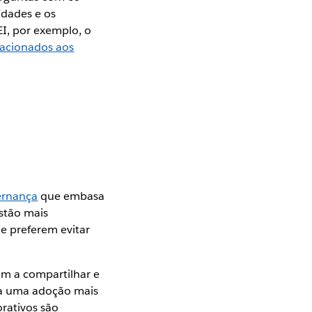
idades e os
I, por exemplo, o
lacionados aos
ernança
que embasa
estão mais
e preferem evitar
em a compartilhar e
iva uma adoção mais
rativos são