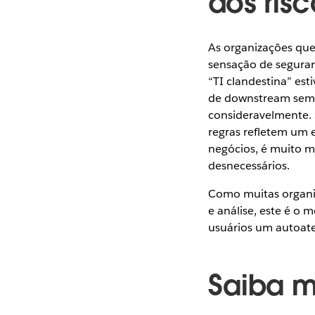
dos risc
As organizações qu
sensação de seguranç
“TI clandestina” est
de downstream sem a
consideravelmente. 
regras refletem um 
negócios, é muito m
desnecessários.
Como muitas organiz
e análise, este é o
usuários um autoate
Saiba m