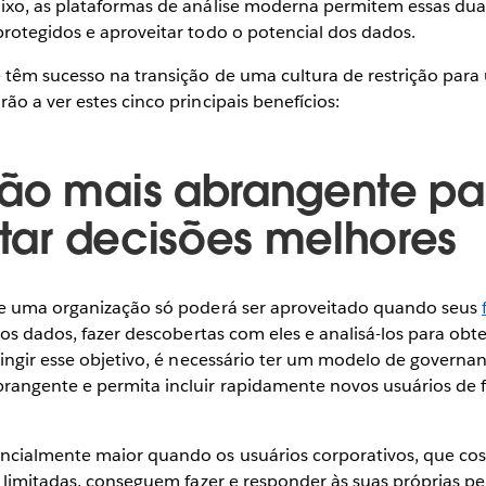
xo, as plataformas de análise moderna permitem essas duas
rotegidos e aproveitar todo o potencial dos dados.
 têm sucesso na transição de uma cultura de restrição para
o a ver estes cinco principais benefícios:
ão mais abrangente pa
litar decisões melhores
de uma organização só poderá ser aproveitado quando seus
os dados, fazer descobertas com eles e analisá-los para obt
tingir esse objetivo, é necessário ter um modelo de govern
angente e permita incluir rapidamente novos usuários de 
ncialmente maior quando os usuários corporativos, que co
s limitadas, conseguem fazer e responder às suas próprias p