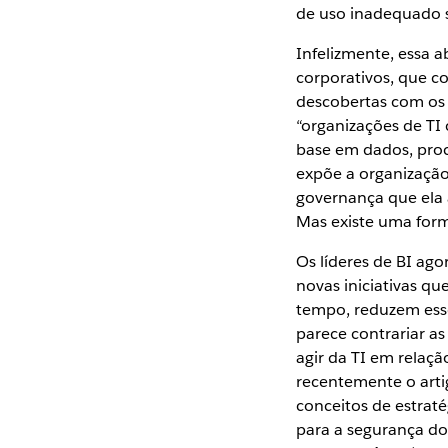
de uso inadequado 
Infelizmente, essa 
corporativos, que c
descobertas com os 
“organizações de TI
base em dados, pro
expõe a organização
governança que ela 
Mas existe uma for
Os líderes de BI ag
novas iniciativas qu
tempo, reduzem esse
parece contrariar a
agir da TI em relaç
recentemente o art
conceitos de estraté
para a segurança dos