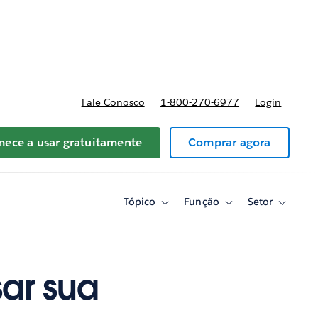
reços
Fale Conosco
1-800-270-6977
Login
ece a usar gratuitamente
Comprar agora
Tópico
Função
Setor
Toggle
Toggle
Toggle
sub-
sub-
sub-
navigation
navigation
navigati
for
for
for
Tópico
Função
Setor
ar sua