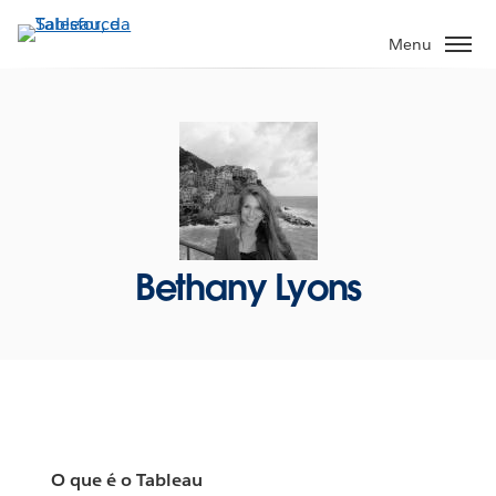
Pular
para
Menu
o
conteúdo
principal
Bethany Lyons
O que é o Tableau