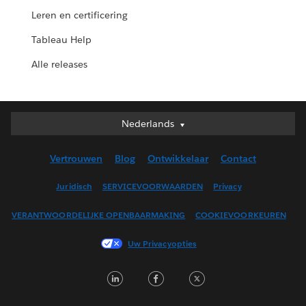
Leren en certificering
Tableau Help
Alle releases
Nederlands
Nederlands
Deutsch
Vertrouwen
Blog
Ontwikkelaar
Contact
English (UK)
English (US)
Juridisch
SERVICEVOORWAARDEN
Privacy
Español
VERANTWOORDELIJKE OPENBAARMAKING
COOKIEVOORKEUREN
Français (Canada)
Français (France)
Uw Privacyopties
Italiano
LinkedIn
Facebook
Twitter
日本語
한국어