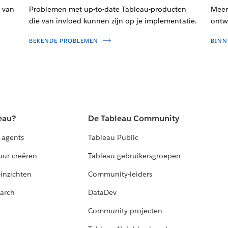
 van
Problemen met up-to-date Tableau-producten
Meer 
die van invloed kunnen zijn op je implementatie.
ontwi
BEKENDE PROBLEMEN
BINN
eau?
De Tableau Community
 agents
Tableau Public
uur creëren
Tableau-gebruikersgroepen
-inzichten
Community-leiders
arch
DataDev
Community-projecten