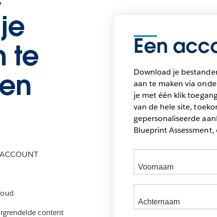
?
je
Een acco
 te
Download je bestande
en
aan te maken via onder
je met één klik toegang
van de hele site, toek
gepersonaliseerde aan
Blueprint Assessment, 
M-ACCOUNT
houd
ergrendelde content