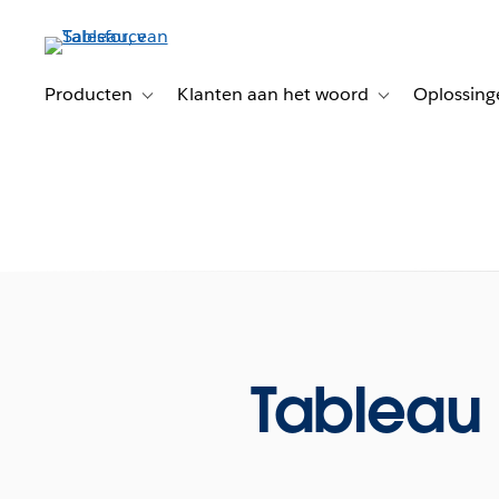
Verder
naar
hoofdinhoud
Producten
Klanten aan het woord
Oplossing
Toggle sub-navigation for Producten
Toggle sub-naviga
Tableau 