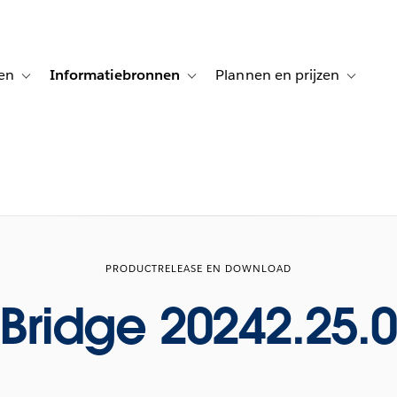
en
Informatiebronnen
Plannen en prijzen
tion for Klanten aan het woord
Toggle sub-navigation for Oplossingen
Toggle sub-navigation for Informatiebro
Toggle su
PRODUCTRELEASE EN DOWNLOAD
Bridge 20242.25.