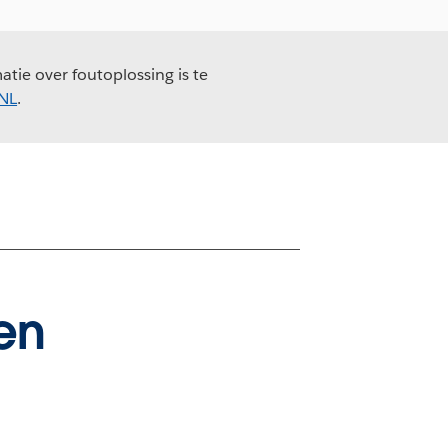
tie over foutoplossing is te
_NL
.
en