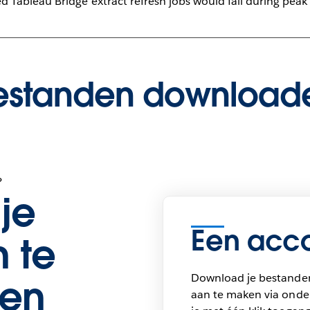
ableau Bridge extract refresh jobs would fail during peak
estanden download
?
je
Een acco
 te
Download je bestande
en
aan te maken via onder