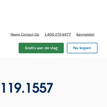
nnen
b-navigation for Plannen en prijzen
Neem Contact Op
1-800-270-6977
Aanmelden
Gratis aan de slag
Nu kopen
0119.1557