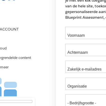
je met één klik toegang
van de hele site, toek
gepersonaliseerde aan
Blueprint Assessment, 
M-ACCOUNT
houd
ergrendelde content
 meer