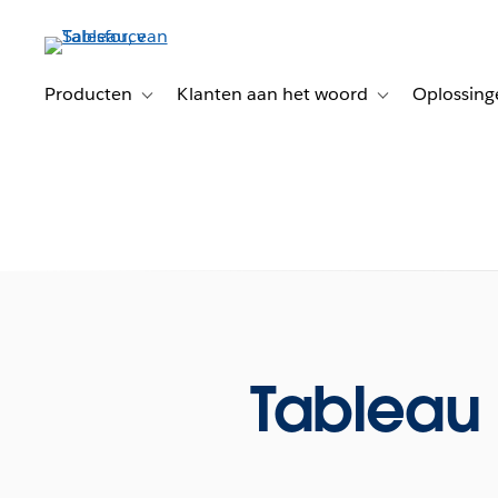
Verder
naar
hoofdinhoud
Producten
Klanten aan het woord
Oplossing
Toggle sub-navigation for Producten
Toggle sub-naviga
Tableau 