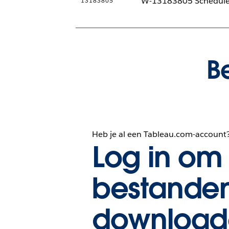
W-13183805 Scheduled T
13183805
B
Heb je al een Tableau.com-account
Log in om 
bestanden
download