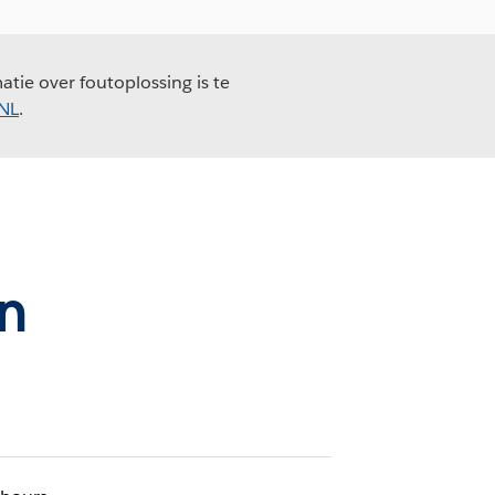
tie over foutoplossing is te
_NL
.
n