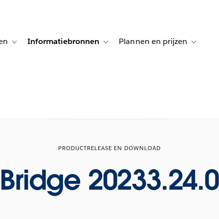
en
Informatiebronnen
Plannen en prijzen
tion for Klanten aan het woord
Toggle sub-navigation for Oplossingen
Toggle sub-navigation for Informatiebro
Toggle su
PRODUCTRELEASE EN DOWNLOAD
Bridge 20233.24.