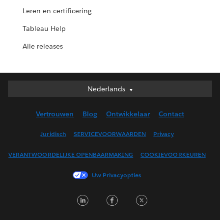
Leren en certificering
Tableau Help
Alle releases
Nederlands
Nederlands
Deutsch
Vertrouwen
Blog
Ontwikkelaar
Contact
English (UK)
English (US)
Juridisch
SERVICEVOORWAARDEN
Privacy
Español
VERANTWOORDELIJKE OPENBAARMAKING
COOKIEVOORKEUREN
Français (Canada)
Français (France)
Uw Privacyopties
Italiano
LinkedIn
Facebook
Twitter
日本語
한국어