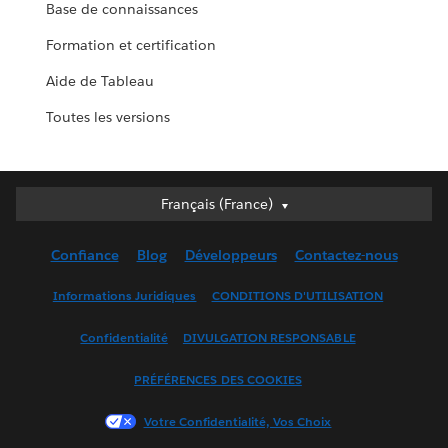
Base de connaissances
Formation et certification
Aide de Tableau
Toutes les versions
Français (France)
Français (France)
Deutsch
Confiance
Blog
Développeurs
Contactez-nous
English (UK)
English (US)
Informations Juridiques
CONDITIONS D'UTILISATION
Español
Confidentialité
DIVULGATION RESPONSABLE
Français (Canada)
Italiano
PRÉFÉRENCES DES COOKIES
日本語
Votre Confidentialité, Vos Choix
한국어