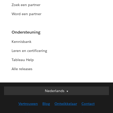
Zoek een partner
Word een partner
Ondersteuning
Kennisbank
Leren en certificering
Tableau Help
Alle releases
Nederlands
Nederlands
Deutsch
Vertrouwen
Blog
Ontwikkelaar
Contact
English (UK)
English (US)