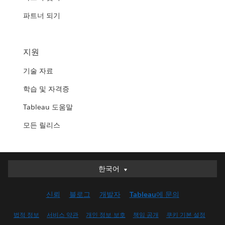
파트너 되기
지원
기술 자료
학습 및 자격증
Tableau 도움말
모든 릴리스
한국어
한국어
Deutsch
신뢰
블로그
개발자
Tableau에 문의
English (UK)
English (US)
법적 정보
서비스 약관
개인 정보 보호
책임 공개
쿠키 기본 설정
Español