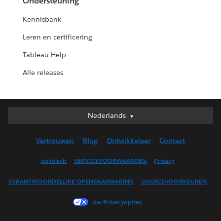
Ondersteuning
Kennisbank
Leren en certificering
Tableau Help
Alle releases
Nederlands
Nederlands
Deutsch
Vertrouwen
Blog
Ontwikkelaar
Contact
English (UK)
English (US)
Juridisch
SERVICEVOORWAARDEN
Privacy
Español
VERANTWOORDELIJKE OPENBAARMAKING
COOKIEVOORKEUREN
Français (Canada)
Français (France)
Uw Privacyopties
Italiano