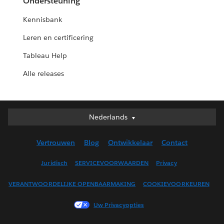
Ondersteuning
Kennisbank
Leren en certificering
Tableau Help
Alle releases
Nederlands
Nederlands
Deutsch
Vertrouwen
Blog
Ontwikkelaar
Contact
English (UK)
English (US)
Juridisch
SERVICEVOORWAARDEN
Privacy
Español
VERANTWOORDELIJKE OPENBAARMAKING
COOKIEVOORKEUREN
Français (Canada)
Français (France)
Uw Privacyopties
Italiano