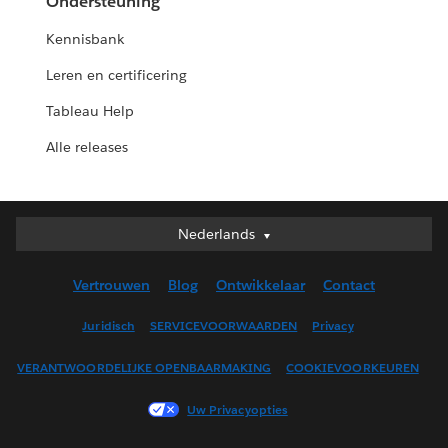
Ondersteuning
Kennisbank
Leren en certificering
Tableau Help
Alle releases
Nederlands
Nederlands
Deutsch
Vertrouwen
Blog
Ontwikkelaar
Contact
English (UK)
English (US)
Juridisch
SERVICEVOORWAARDEN
Privacy
Español
VERANTWOORDELIJKE OPENBAARMAKING
COOKIEVOORKEUREN
Français (Canada)
Français (France)
Uw Privacyopties
Italiano