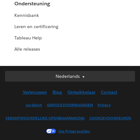
Ondersteuning
Kennisbank
Leren en certificering
Tableau Help
Alle releases
Nederlands
Nederlands
Deutsch
Vertrouwen
Blog
Ontwikkelaar
Contact
English (UK)
English (US)
Juridisch
SERVICEVOORWAARDEN
Privacy
Español
VERANTWOORDELIJKE OPENBAARMAKING
COOKIEVOORKEUREN
Français (Canada)
Français (France)
Uw Privacyopties
Italiano