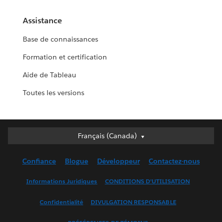
Assistance
Base de connaissances
Formation et certification
Aide de Tableau
Toutes les versions
Français (Canada)
Français (Canada)
Deutsch
Confiance
Blogue
Développeur
Contactez-nous
English (UK)
English (US)
Informations Juridiques
CONDITIONS D’UTILISATION
Español
Confidentialité
DIVULGATION RESPONSABLE
Français (France)
Italiano