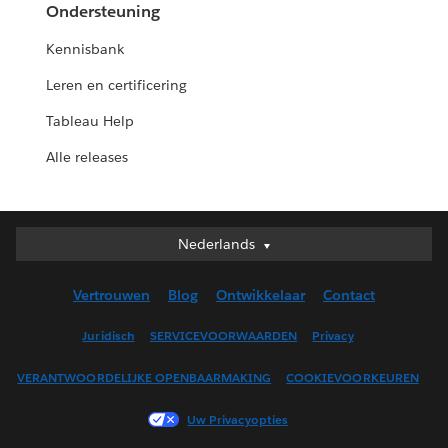
Ondersteuning
Kennisbank
Leren en certificering
Tableau Help
Alle releases
Nederlands
Nederlands
Deutsch
Vertrouwen
Blog
Ontwikkelaar
Contact
English (UK)
English (US)
Juridisch
SERVICEVOORWAARDEN
Privacy
Español
VERANTWOORDELIJKE OPENBAARMAKING
COOKIEVOORKEUREN
Français (Canada)
Français (France)
Uw Privacyopties
Italiano