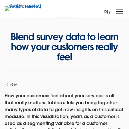
주
요
메뉴
콘
텐
츠
Blend survey data to learn
로
how your customers really
건
너
feel
뛰
기
공유
How your customers feel about your services is all
that really matters. Tableau lets you bring together
many types of data to get new insights on this critical
measure. In this visualization, years as a customer is
used as a segmenting variable for a customer