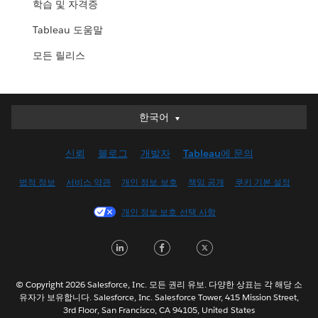
학습 및 자격증
Tableau 도움말
모든 릴리스
한국어
한국어
Deutsch
신뢰
블로그
개발자
Tableau에 문의
English (UK)
English (US)
법적 정보
서비스 약관
개인 정보 보호
책임 공개
쿠키 기본 설정
Español
개인 정보 보호 선택 사항
Français (Canada)
Français (France)
LinkedIn
Facebook
Twitter
Italiano
日本語
© Copyright 2026 Salesforce, Inc. 모든 권리 유보. 다양한 상표는 각 해당 소
Nederlands
유자가 보유합니다. Salesforce, Inc. Salesforce Tower, 415 Mission Street,
3rd Floor, San Francisco, CA 94105, United States
Português