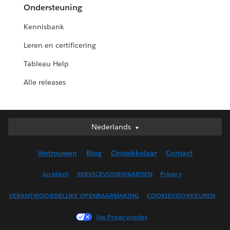
Ondersteuning
Kennisbank
Leren en certificering
Tableau Help
Alle releases
Nederlands
Nederlands
Deutsch
Vertrouwen
Blog
Ontwikkelaar
Contact
English (UK)
English (US)
Juridisch
SERVICEVOORWAARDEN
Privacy
Español
VERANTWOORDELIJKE OPENBAARMAKING
COOKIEVOORKEUREN
Français (Canada)
Français (France)
Uw Privacyopties
Italiano