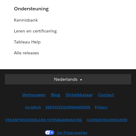
Ondersteuning
Kennisbank
Leren en certificering
Tableau Help
Alle releases
Nederlands
Nederlands
Deutsch
Vertrouwen
Blog
Ontwikkelaar
Contact
English (UK)
English (US)
Juridisch
SERVICEVOORWAARDEN
Privacy
Español
VERANTWOORDELIJKE OPENBAARMAKING
COOKIEVOORKEUREN
Français (Canada)
Français (France)
Uw Privacyopties