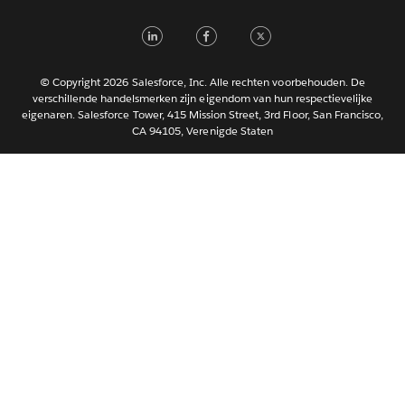
Italiano
LinkedIn
Facebook
Twitter
日本語
한국어
Português
© Copyright 2026 Salesforce, Inc. Alle rechten voorbehouden. De
verschillende handelsmerken zijn eigendom van hun respectievelijke
Svenska
eigenaren. Salesforce Tower, 415 Mission Street, 3rd Floor, San Francisco,
CA 94105, Verenigde Staten
ไทย
简体中文
繁體中文