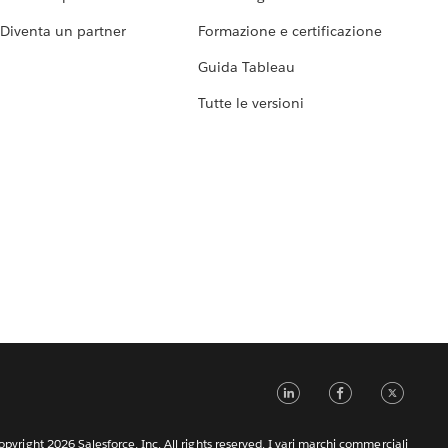
Diventa un partner
Formazione e certificazione
Guida Tableau
Tutte le versioni
LinkedIn
Faceb
Tw
pyright 2026 Salesforce, Inc. All rights reserved. I vari marchi commerciali