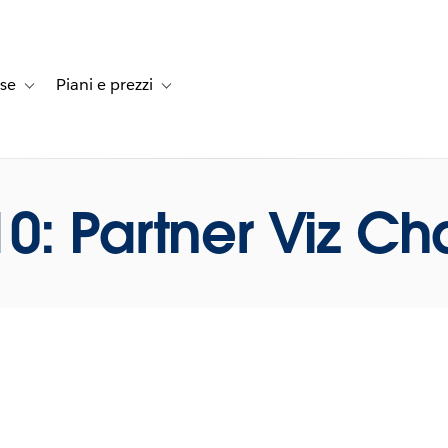
rse
Piani e prezzi
e dei clienti
navigation for Soluzioni
Toggle sub-navigation for Risorse
Toggle sub-navigation for Piani e prezzi
0: Partner Viz Ch