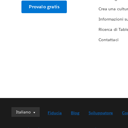
Provalo gratis
Crea una cultur
Informazioni sul
Ricerca di Tabl
Contattaci
Italiano
Italiano
Fiducia
Blog
Sviluppatore
Co
Deutsch
English (UK)