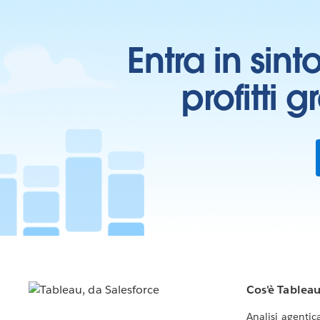
Entra in sint
profitti 
Cos'è Tablea
Analisi agentic