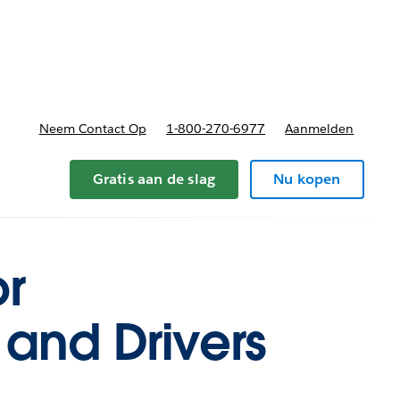
nnen
b-navigation for Plannen en prijzen
Neem Contact Op
1-800-270-6977
Aanmelden
Gratis aan de slag
Nu kopen
or
s and Drivers