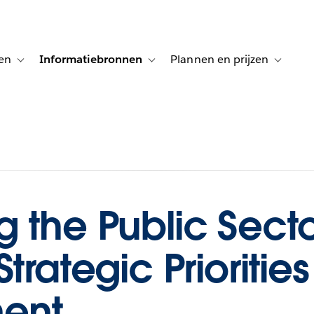
en
Informatiebronnen
Plannen en prijzen
tion for Klanten aan het woord
Toggle sub-navigation for Oplossingen
Toggle sub-navigation for Informatiebro
Toggle su
 the Public Sect
trategic Prioritie
ent