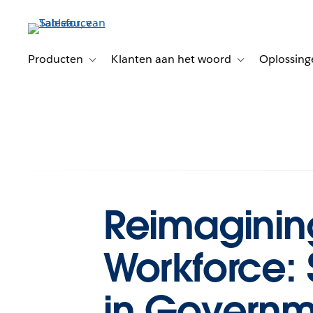
Verder
naar
hoofdinhoud
Producten
Klanten aan het woord
Oplossing
Toggle sub-navigation for Producten
Toggle sub-naviga
Reimagining
Workforce: S
in Governm