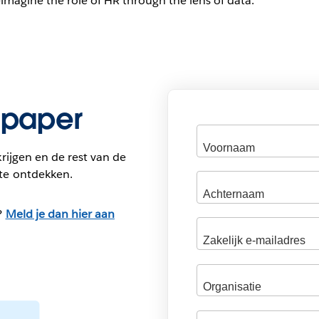
imagine the role of HR through the lens of data.
epaper
rijgen en de rest van de
te ontdekken.
?
Meld je dan hier aan