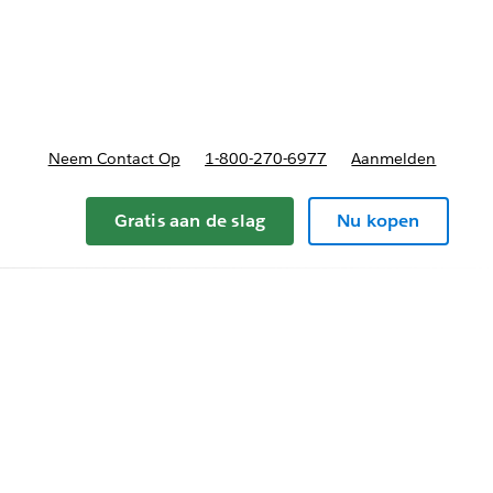
nnen
b-navigation for Plannen en prijzen
Neem Contact Op
1-800-270-6977
Aanmelden
Gratis aan de slag
Nu kopen