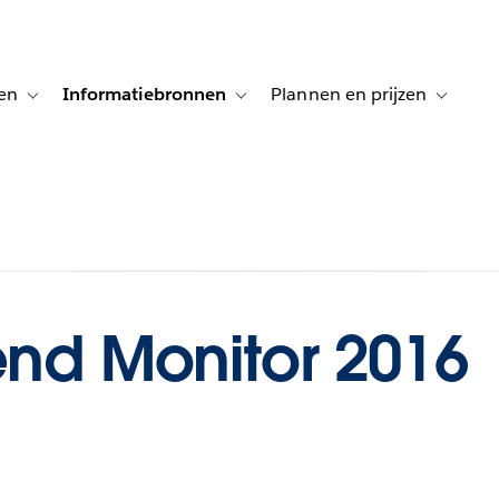
en
Informatiebronnen
Plannen en prijzen
tion for Klanten aan het woord
Toggle sub-navigation for Oplossingen
Toggle sub-navigation for Informatiebro
Toggle su
end Monitor 2016