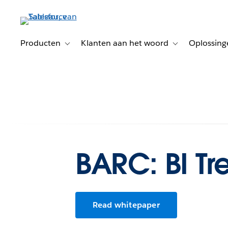
Verder
naar
hoofdinhoud
Producten
Klanten aan het woord
Oplossing
Toggle sub-navigation for Producten
Toggle sub-naviga
BARC: BI Tr
Read whitepaper