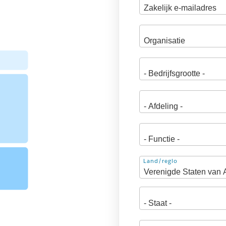
Adres
Land/regio