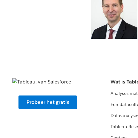
Wat is Tabl
Analyses met
Probeer het gratis
Een datacult
Data-analyse
Tableau Rese
Contact